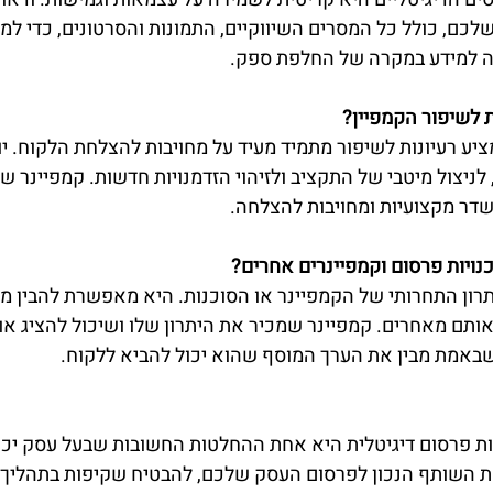
כם, כולל כל המסרים השיווקיים, התמונות והסרטונים, כדי למנ
ה למידע במקרה של החלפת ספק.
 לשיפור הקמפיין?
יע רעיונות לשיפור מתמיד מעיד על מחויבות להצלחת הלקוח. יו
 לניצול מיטבי של התקציב ולזיהוי הזדמנויות חדשות. קמפיינר ש
דר מקצועיות ומחויבות להצלחה.
נויות פרסום וקמפיינרים אחרים?
ון התחרותי של הקמפיינר או הסוכנות. היא מאפשרת להבין מה 
תם מאחרים. קמפיינר שמכיר את היתרון שלו ושיכול להציג אות
באמת מבין את הערך המוסף שהוא יכול להביא ללקוח.
ות פרסום דיגיטלית היא אחת ההחלטות החשובות שבעל עסק יכו
את השותף הנכון לפרסום העסק שלכם, להבטיח שקיפות בתהליך ה