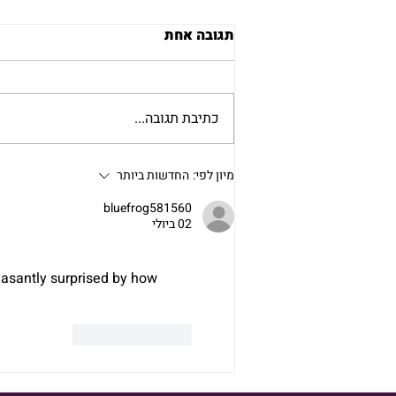
תגובה אחת
כתיבת תגובה...
קידום ממומן לעסקים קטנים
מיון לפי:
החדשות ביותר
ב-2026: המדריך לבחירת
bluefrog581560
האסטרטגיה המנצחת
02 ביולי
asantly surprised by how 
לייק
להשיב