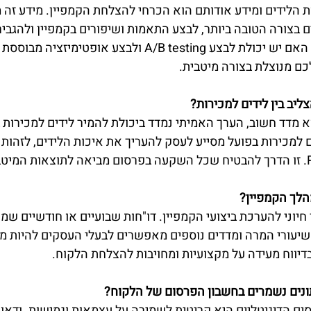
 הלידים ומידע אודותם הוא הכרחי להצלחת הקמפיין. מידע זה 
ם בצורה הטובה ביותר, לבצע התאמות ושיפורים בקמפיין ולהגביר
האפקטיביות שלו. בדקו האם יש יכולת לבצע A/B testing ולבצע אופטימי
 מנוצלת בצורה מיטבית.
יב בין לידים למכירות?
 מדד חשוב, הערך האמיתי נמדד ביכולת להמיר לידים למכירות ב
 למכירות בפועל מסייע לעסק להעריך את איכות הלידים, לזהות 
הלך הקמפיין?
חיוני להערכת ביצועי הקמפיין. דו"חות שבועיים או חודשיים שמ
, שיעורי המרה ומדדים נוספים מאפשרים לבעלי העסקים להיות מע
דיווח מעידה על מקצועיות ומחויבות להצלחת הלקוח.
ונים נשמרים בחשבון הפרסום של הלקוח?
סים הדיגיטליים היא קריטית לשמירה על עצמאות וגמישות. ודאו