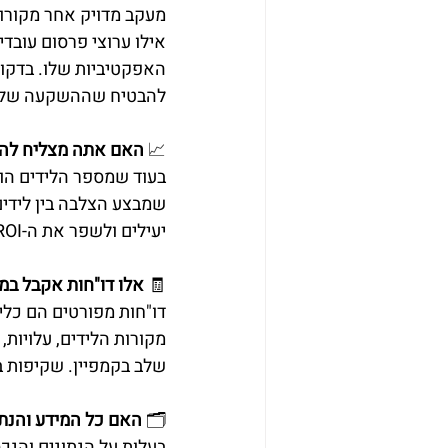
מעקב מדויק אחר מקורות
אילו ערוצי פרסום עובדי
להבטיח שההשקעה שלכם
📈 
האם אתה מצליח להצל
בעוד שמספר הלידים הוא
שמבצע הצלבה בין לידים
יעילים ולשפר את ה-ROI. זו הדרך להבטיח שכל השקעה בפרסום מביאה לתוצאות המיטביות.
🧾 
אלו דו"חות אקבל במ
דו"חות מפורטים הם כלי 
מקורות הלידים, עלויות
שלב בקמפיין. שקיפות ב
🗂️ 
האם כל המידע והנת
בעלות על הנתונים והנכ