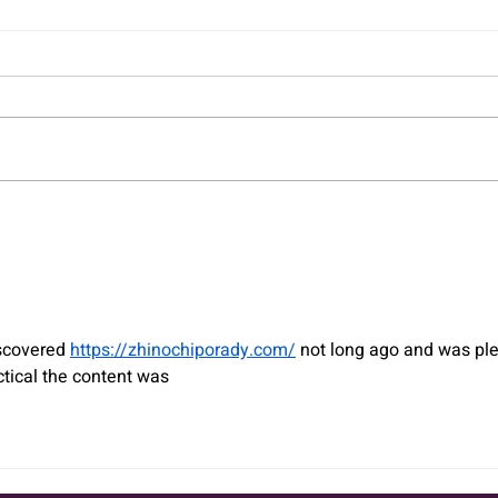
משרד פרסום בוטיק באילת:
למה יחס אישי ואסטרטגיה
המלא 
מדויקת מנצחים ב-2026?
שמבי
iscovered 
https://zhinochiporady.com/
 not long ago and was ple
ctical the content was