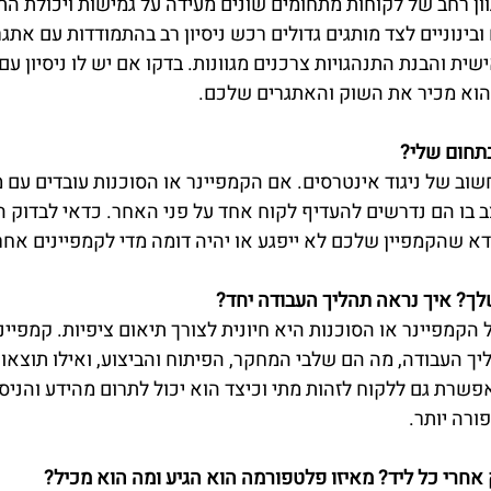
ון רחב של לקוחות מתחומים שונים מעידה על גמישות ויכולת הת
ינוניים לצד מותגים גדולים רכש ניסיון רב בהתמודדות עם אתגרי
ת והבנת התנהגויות צרכנים מגוונות. בדקו אם יש לו ניסיון עם
הוא מכיר את השוק והאתגרים שלכם.
תחום שלי?
שוב של ניגוד אינטרסים. אם הקמפיינר או הסוכנות עובדים עם 
ב בו הם נדרשים להעדיף לקוח אחד על פני האחר. כדאי לבדוק ה
ודא שהקמפיין שלכם לא ייפגע או יהיה דומה מדי לקמפיינים אחר
ך? איך נראה תהליך העבודה יחד?
קמפיינר או הסוכנות היא חיונית לצורך תיאום ציפיות. קמפיינר
ך העבודה, מה הם שלבי המחקר, הפיתוח והביצוע, ואילו תוצאות 
שרת גם ללקוח לזהות מתי וכיצד הוא יכול לתרום מהידע והניסיו
ורה יותר.
אחרי כל ליד? מאיזו פלטפורמה הוא הגיע ומה הוא מכיל?