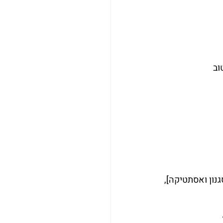
וב
גנון ואסתטיקה], 