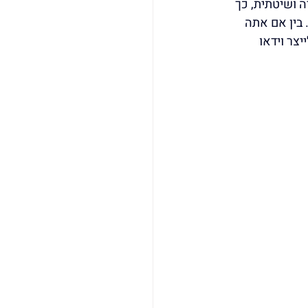
ה ושיטתית, כך 
בין אם אתה 
או יוצר ותיק, מדריך זה יעזור לך למקסם את הפוטנציאל של Veo 3.1 ולייצר וידאו 