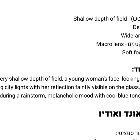
מטושטש)
 קטנים
ד:
ery shallow depth of field, a young woman's face, lookin
 city lights with her reflection faintly visible on the glass,
during a rainstorm, melancholic mood with cool blue ton
ונד ואודיו
 ספציפי: