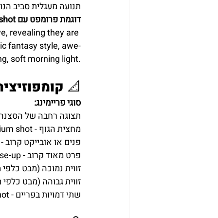
Arc shot - תנועה מעגלית סביב ה
דוגמת פרומפט עם Crane shot:
e, revealing they are 
ic fantasy style, awe-
ng, soft morning light.
📐 קומפוזיציה 
סוגי פריימינג:
Wide shot - תצוגה רחבה של הסצנה
Medium shot - מחצית הגוף
Close-up - פנים או אובייקט קרוב
Extreme close-up - פרט מאוד קרוב
Low angle - זווית נמוכה (מבט כל
High angle - זווית גבוהה (מבט כלפ
Two-shot - שתי דמויות בפריים