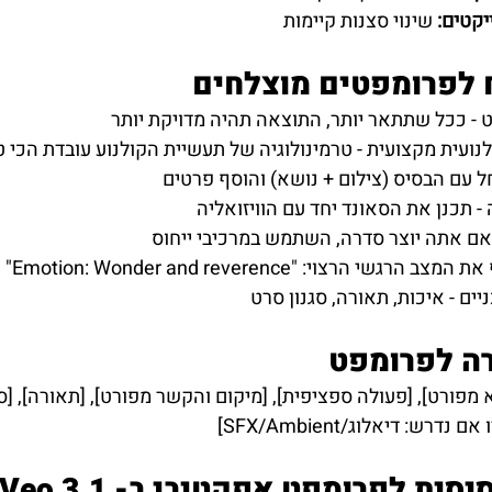
קטים: 
שינוי סצנות קיימות
 לפרומפטים מוצלחים
 - ככל שתתאר יותר, התוצאה תהיה מדויקת יותר
עית מקצועית - טרמינולוגיה של תעשיית הקולנוע עובדת הכי ט
 עם הבסיס (צילום + נושא) והוסף פרטים
- תכנן את הסאונד יחד עם הוויזואליה
 אם אתה יוצר סדרה, השתמש במרכיבי ייחוס
י הרצוי: "Emotion: Wonder and reverence"
ים - איכות, תאורה, סגנון סרט
רה לפרומפט
א מפורט], [פעולה ספציפית], [מיקום והקשר מפורט], [תאורה], [ס
רש: דיאלוג/SFX/Ambient]
סיסית לפרומפט אפקטיבי ב- 
Veo 3.1