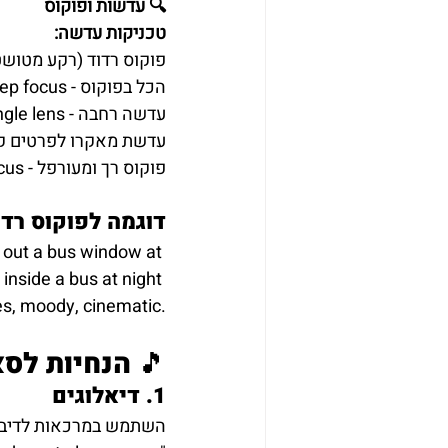
🔍 עדשות ופוקוס
טכניקות עדשה:
Shallow depth of field - פוקוס רדוד (רקע 
Deep focus - הכל בפוקוס
Wide-angle lens - עדשה רחבה
Macro lens - עדשת מאקרו לפרטים
Soft focus - פוקוס רך ומעורפל
דוגמה לפוקוס רדו
g out a bus window at 
 inside a bus at night 
es, moody, cinematic.
🎵 הנחיות לסא
1. דיאלוגים
השתמש במרכאות לדיבור