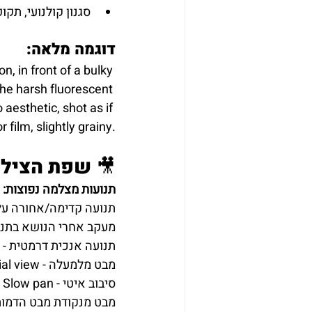
סגנון קולנועי, תקופ
דוגמה מלאה:
, in front of a bulky 
the harsh fluorescent 
esthetic, shot as if 
 film, slightly grainy.
🎥 שפת הצילו
תנועות מצלמה נפוצות:
Dolly shot - תנועה קדימה/אחורה
Tracking shot - מעקב אחרי הנושא ב
Crane shot - תנועה אנכית דרמטית
Aerial view - מבט מלמעלה
Slow pan - סיבוב איטי
POV shot - מבט מנקודת מבט הדמו