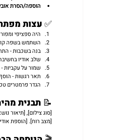
הוספה/הסרת אוביי
✅ עצות מפתח
היה ספציפי ומפורט
השתמש בשפה קולנו
בנה בשכבות - התחל
שלב אודיו בחשיבה 
שמור על עקביות -
תאר רגשות - הוסף את המצב הרגש
הגדר פרמטרים טכני
📝 תבנית מהי
[סוג צילום], [תיאור נוש
[מצב רוח]. [הוספת אודיו אם נד
🎬 הנוסחה הב