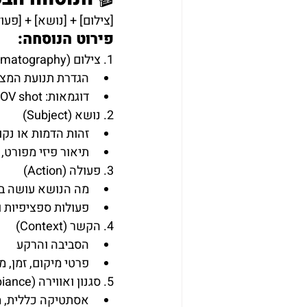
[צילום] + [נושא] + [פעול
פירוט הנוסחה:
1. צילום (Cinematography)
הגדרת תנועת המצל
דוגמאות: Medium shot, Close-up, Wide shot, POV shot
2. נושא (Subject)
זהות הדמות או נק
תיאור פיזי מפורט, 
3. פעולה (Action)
מה הנושא עושה בר
פעולות ספציפיות ו
4. הקשר (Context)
הסביבה והרקע
פרטי מיקום, זמן, מז
5. סגנון ואווירה (Style & Ambiance)
אסתטיקה כללית, מ