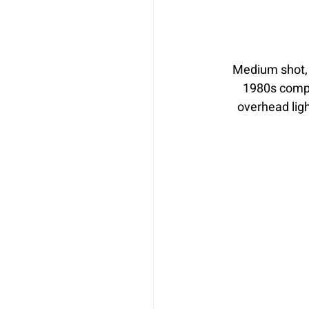
Medium shot, a
1980s comput
overhead ligh