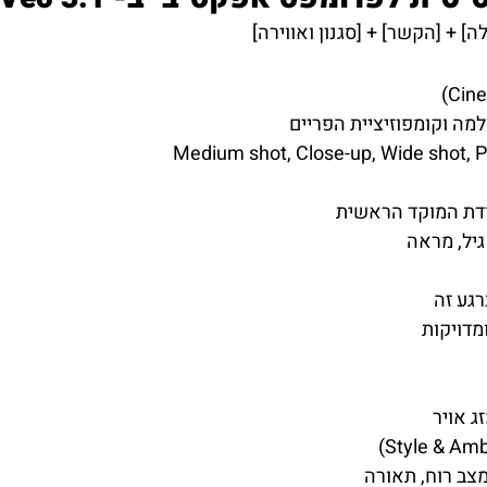
ה] + [הקשר] + [סגנון ואווירה]
מה וקומפוזיציית הפריים
ודת המוקד הראשית
גיל, מראה
גע זה
מדויקות
ג אויר
צב רוח, תאורה