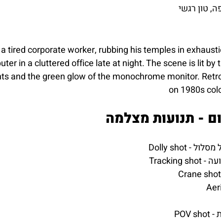
ה, טון רגשי
 tired corporate worker, rubbing his temples in exhaustion
er in a cluttered office late at night. The scene is lit by 
ts and the green glow of the monochrome monitor. Retro a
on 1980s color
ם - תנועות מצלמה
 על מסלול
תנועה
ת