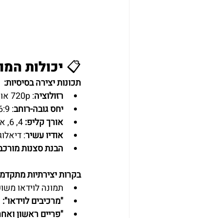
📋 יכולות המו
תכונות יצירה בסיסיות:
רזולוציה
: 720p או 1080p
יחס גובה-רוחב
: 16:9 או 9:16
אורך קליפ:
 4, 6, או 8 שניות
אודיו עשיר
: דיאלו
הבנת סצנות מורכב
בקרות יצירתיות מתקדמו
תמונה לוידאו משו
"מרכיבים לוידאו":
 
"פריים ראשון ואחרו