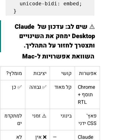
  unicode-bidi: embed;

⚠️ 
שים לב:
 עדכון של Claude 
Desktop ימחק את השינויים 
ותצטרך לחזור על התהליך.
השוואת אפשרויות ל-Mac
אפשרות
קושי
יציבות
מומלץ?
Chrome 
קל מאוד
✅ גבוהה
✅ כן
+ תוסף 
RTL
פאץ' 
בינוני
⚠️ זמני
למתקדמ
CSS ידני
ים
Claude 
—
❌ אין 
לא