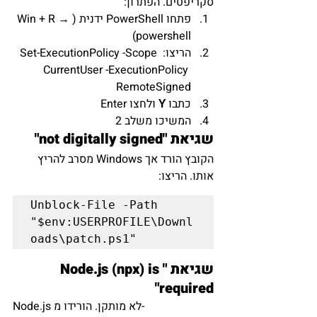
סקריפטים. הפתרון:
פתחו PowerShell ידנית (Win + R → 
powershell)
הריצו: Set-ExecutionPolicy -Scope 
CurrentUser -ExecutionPolicy 
RemoteSigned
כתבו 
Y
 ולחצו Enter
המשיכו משלב 2
שגיאת "not digitally signed"
הקובץ הורד אך Windows מסרב להריץ 
אותו. הריצו:
Unblock-File -Path 
"$env:USERPROFILE\Downl
שגיאת "Node.js (npx) is 
required"
Node.js לא מותקן. הורידו מ-