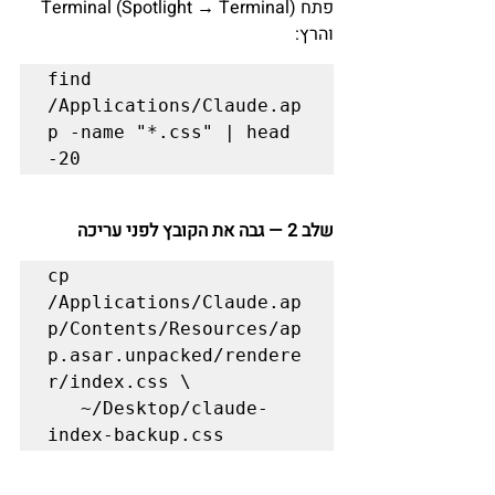
פתח Terminal (Spotlight → Terminal) 
והרץ:
find 
/Applications/Claude.ap
p -name "*.css" | head 
שלב 2 — גבה את הקובץ לפני עריכה
cp 
/Applications/Claude.ap
p/Contents/Resources/ap
p.asar.unpacked/rendere
r/index.css \

   ~/Desktop/claude-