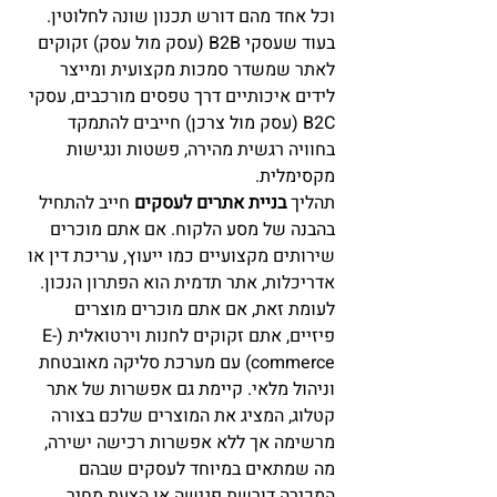
וכל אחד מהם דורש תכנון שונה לחלוטין. 
בעוד שעסקי B2B (עסק מול עסק) זקוקים 
לאתר שמשדר סמכות מקצועית ומייצר 
לידים איכותיים דרך טפסים מורכבים, עסקי 
B2C (עסק מול צרכן) חייבים להתמקד 
בחוויה רגשית מהירה, פשטות ונגישות 
מקסימלית.
תהליך 
בניית אתרים לעסקים
 חייב להתחיל 
בהבנה של מסע הלקוח. אם אתם מוכרים 
שירותים מקצועיים כמו ייעוץ, עריכת דין או 
אדריכלות, אתר תדמית הוא הפתרון הנכון. 
לעומת זאת, אם אתם מוכרים מוצרים 
פיזיים, אתם זקוקים לחנות וירטואלית (E-
commerce) עם מערכת סליקה מאובטחת 
וניהול מלאי. קיימת גם אפשרות של אתר 
קטלוג, המציג את המוצרים שלכם בצורה 
מרשימה אך ללא אפשרות רכישה ישירה, 
מה שמתאים במיוחד לעסקים שבהם 
המכירה דורשת פגישה או הצעת מחיר 