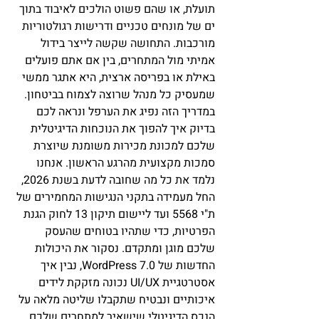
תועלת, או שהם פשוט הולכים לאיבוד בתוך 
ים של מונחים טכניים ודרישות רגולטוריות 
מורכבות. התחושה שקשה לייצר בידול 
אמיתי מול המתחרים, בין אם אתם פועלים 
באילת או בפריסה ארצית, היא אתגר ממשי 
שמעסיק כל מנהל שרוצה לצמוח בביטחון.
במדריך הזה נפיג את הערפל ונראה לכם 
בדיוק איך להפוך את הנוכחות הדיגיטלית 
שלכם למכונת מכירות משומנת שיוצרת 
סמכות מקצועית מהרגע הראשון. אנחנו 
נלמד את כל מה שחובה לדעת בשנת 2026, 
החל מעמידה בתקני הנגישות המחמירים של 
ת"י 5568 ועד ליישום תיקון 13 לחוק הגנת 
הפרטיות, כדי שתהיו בטוחים שהעסק 
שלכם מוגן ומתקדם. נסקור את היכולות 
החדשות של WordPress 7.0, נבין איך 
אסטרטגיית UI/UX נכונה מזקקת לידים 
איכותיים ונבטיח שתקבלו שליטה מלאה על 
הנכס הדיגיטלי שישאיר למתחרים שלכם 