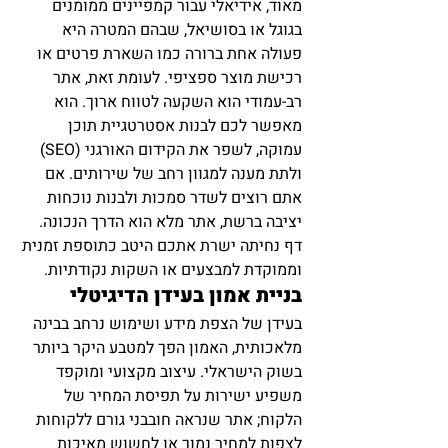
מאוד, אידיאלי עבור קמפיינים ממומנים 
בגוגל או בסושיאל, שבהם המטרה היא 
פעולה אחת ברורה כמו השארת פרטים או 
רכישת מוצר ספציפי. לעומת זאת, אתר 
רב-עמודי הוא השקעה לטווח ארוך. הוא 
מאפשר לכם לבנות אסטרטגיית תוכן 
עמוקה, לשפר את הקידום האורגני (SEO) 
ולתת מענה למגוון רחב של שירותים. אם 
אתם רוצים לשדר סמכות ולבנות נוכחות 
יציבה ברשת, אתר מלא הוא הדרך הנכונה. 
דף נחיתה ישרת אתכם היטב כתוספת זמנית 
וממוקדת למבצעים או השקות נקודתיות.
בניית אמון בעידן הדיגיטלי
בעידן של הצפת מידע ושימוש נרחב בבינה 
מלאכותית, האמון הפך למטבע היקר ביותר 
בשוק הישראלי. עיצוב מקצועי ומוקפד 
משפיע ישירות על תפיסת המחיר של 
הלקוח; אתר שנראה חובבני גורם ללקוחות 
לצפות למחיר נמוך או לחשוש מאיכות 