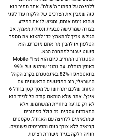
ללחיצה על כפתור ה"שלח". אתר ממיר הוא 
כזה שמבין את הצרכים של הלקוח עוד לפני 
שהוא ניסח אותם, ומגיש לו את המידע 
בצורה שמרגישה טבעית ונטולת מאמץ. אם 
הגולש צריך להתאמץ כדי למצוא את מספר 
הטלפון או להבין מה אתם מוכרים, הוא 
פשוט יעבור למתחרה הבא.
הסטנדרט המחייב כיום הוא Mobile-First 
באופן מוחלט. עם נתוני שימוש של 99% 
בוואטסאפ ו-82% באינסטגרם בקרב הקהל 
הישראלי, רוב המפגשים הראשונים עם 
המותג שלכם יתרחשו על מסך קטן בגודל 6 
אינץ'. אתר שלא הותאם קודם כל לנייד הוא 
לא רק פגיעה בחוויית המשתמש, אלא 
התאבדות עסקית. זה כולל כפתורים 
שמתאימים ללחיצה עם האגודל, טקסטים 
קריאים ללא צורך בזום ותפריטים פשוטים. 
חוויה חלקה בנייד משדרת רצינות 