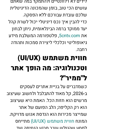
לידים לא רלוונטיים ולהתמקד במה שאתם 
עושים הכי טוב, בזמן שהמכונה הדיגיטלית 
שלכם עובדת עבורכם ללא הפסקה.
כדי להבין איך נכס דיגיטלי יכול לשרת קהל 
יעד ממוקד ברמה הבינלאומית, ניתן לבחון 
את 
5cntv.com
, פלטפורמה המשלבת מידע 
גיאופוליטי וכלכלי ליצירת סמכות ותהודה 
רחבה.
חווית משתמש (UI/UX) 
וטכנולוגיה: מה הופך אתר 
ל"ממיר"?
כשמדברים על בניית אתרים לעסקים 
ב-2026, קל מאוד להתבלבל ולחשוב שעיצוב 
מרשים הוא חזות הכל. האמת היא שעיצוב 
הוא רק הקליפה; הלב הפועם של אתר 
שמייצר מכירות הוא הנדסת אנוש מדויקת. 
המונח 
חווית משתמש (UI/UX)
 מתייחס 
למסע שהגולש עובר מרגע הנחיתה ועד 