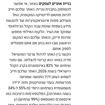
בניית אתרים לעסקים
 באזור, אי אפשר 
להסתפק בתבנית גנרית. האתר שלכם חייב 
להיות מותאם לדינמיקה המקומית, החל 
משילוב מפות אינטראקטיביות ועד להנגשת 
מידע בשפות שונות עבור הקהל הבינלאומי 
שפוקד את העיר. הלקוח האילתי מחפש 
זמינות ודיוק, והאתר שלכם הוא המקום 
הראשון שבו הוא בוחן אם אתם מסוגלים 
לספק אותם.
הקשר בין האתר לניהול ערוצי הסושיאל 
מדיה באזור הוא קריטי להצלחה. עם נתוני 
שימוש של 82% באינסטגרם בקרב הקהל 
הישראלי בשנת 2026, האתר שלכם חייב 
לשמש כעוגן לכל התנועה שמגיעה 
מהרשתות. בעוד שהטיקטוק חווה ירידה 
משמעותית בשימוש היומי (מ-55% ל-34% 
בשנה האחרונה), הפלטפורמות היציבות כמו 
אינסטגרם וואטסאפ (99% שימוש) הן 
המקום שבו הלקוחות שלכם נמצאים. אתר 