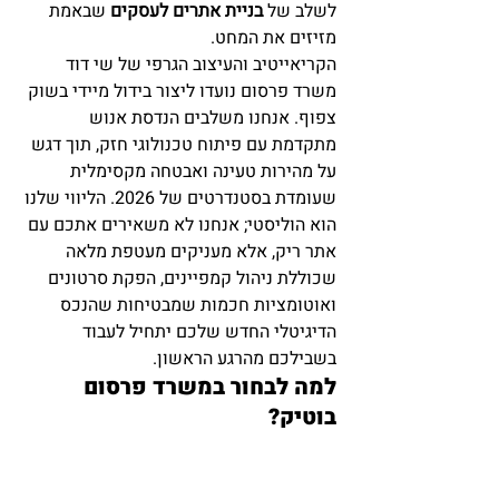
לשלב של 
בניית אתרים לעסקים
 שבאמת 
מזיזים את המחט.
הקריאייטיב והעיצוב הגרפי של שי דוד 
משרד פרסום נועדו ליצור בידול מיידי בשוק 
צפוף. אנחנו משלבים הנדסת אנוש 
מתקדמת עם פיתוח טכנולוגי חזק, תוך דגש 
על מהירות טעינה ואבטחה מקסימלית 
שעומדת בסטנדרטים של 2026. הליווי שלנו 
הוא הוליסטי; אנחנו לא משאירים אתכם עם 
אתר ריק, אלא מעניקים מעטפת מלאה 
שכוללת ניהול קמפיינים, הפקת סרטונים 
ואוטומציות חכמות שמבטיחות שהנכס 
הדיגיטלי החדש שלכם יתחיל לעבוד 
בשבילכם מהרגע הראשון.
למה לבחור במשרד פרסום 
בוטיק?
העבודה מול שי דוד משרד פרסום מעניקה 
לכם יתרון של יחס אישי וזמינות גבוהה 
שלא קיימת במשרדים גדולים. אתם מקבלים 