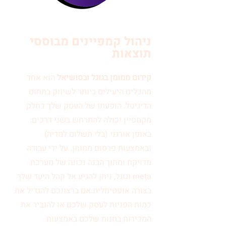
ניהול קמפיינים מבוססי
תוצאות
קידום ממומן בגוגל ובסושיאל
הוא אחד
מהכלים היעילים ביותר לשיווק בתחום
הדיגיטל. הופעתו של העסק שלך כחלק
מקמפיין יכולה להתרחש בשני דרכים:
באופן אורגני (בלי תשלום למדיה)
ובאמצעות פרסום ממומן. על ידי עבודה
מדויקת ומתוך הבנה נכונה של מערכת
meta וגוגל, ניתן להגיע אל קהל היעד שלך
בצורה אופטימלית.אם ברצונכם להגדיל את
כמות הפניות לעסק שלכם או להגביר את
המכירות בחנות שלכם באמצעות